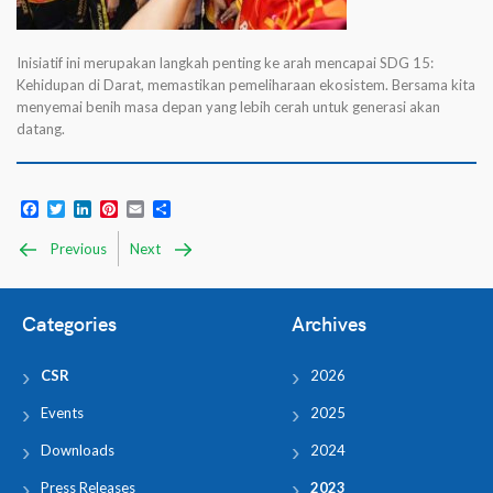
Inisiatif ini merupakan langkah penting ke arah mencapai SDG 15:
Kehidupan di Darat, memastikan pemeliharaan ekosistem. Bersama kita
menyemai benih masa depan yang lebih cerah untuk generasi akan
datang.
Facebook
Twitter
LinkedIn
Pinterest
Email
Share
Previous
Next
Categories
Archives
CSR
2026
Events
2025
Downloads
2024
Press Releases
2023