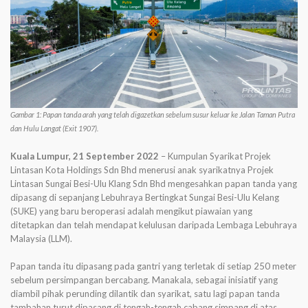
Gambar 1: Papan tanda arah yang telah digazetkan sebelum susur keluar ke Jalan Taman Putra
dan Hulu Langat (Exit 1907).
Kuala Lumpur,
21 September 2022
– Kumpulan Syarikat Projek
Lintasan Kota Holdings Sdn Bhd menerusi anak syarikatnya Projek
Lintasan Sungai Besi-Ulu Klang Sdn Bhd mengesahkan papan tanda yang
dipasang di sepanjang Lebuhraya Bertingkat Sungai Besi-Ulu Kelang
(SUKE) yang baru beroperasi adalah mengikut piawaian yang
ditetapkan dan telah mendapat kelulusan daripada Lembaga Lebuhraya
Malaysia (LLM).
Papan tanda itu dipasang pada gantri yang terletak di setiap 250 meter
sebelum persimpangan bercabang. Manakala, sebagai inisiatif yang
diambil pihak perunding dilantik dan syarikat, satu lagi papan tanda
tambahan turut dipasang di tengah-tengah cabang simpang di atas