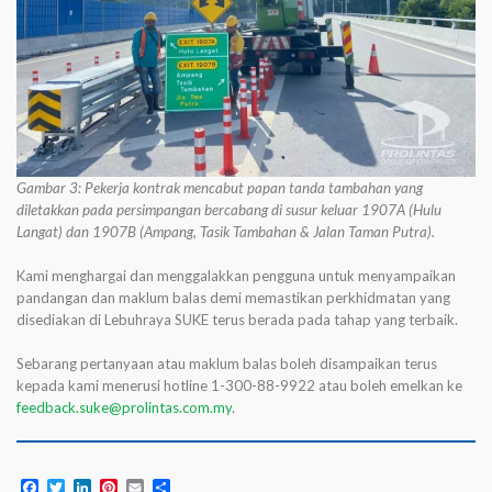
Gambar 3: Pekerja kontrak mencabut papan tanda tambahan yang
diletakkan pada persimpangan bercabang di susur keluar 1907A (Hulu
Langat) dan 1907B (Ampang, Tasik Tambahan & Jalan Taman Putra).
Kami menghargai dan menggalakkan pengguna untuk menyampaikan
pandangan dan maklum balas demi memastikan perkhidmatan yang
disediakan di Lebuhraya SUKE terus berada pada tahap yang terbaik.
Sebarang pertanyaan atau maklum balas boleh disampaikan terus
kepada kami menerusi hotline 1-300-88-9922 atau boleh emelkan ke
feedback.suke@prolintas.com.my
.
Facebook
Twitter
LinkedIn
Pinterest
Email
Share