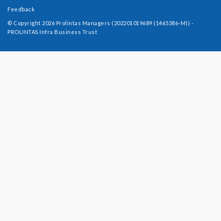
Feedback
© Copyright 2026 Prolintas Managers (202201019689 (1465386-M)) -
PROLINTAS Infra Business Trust