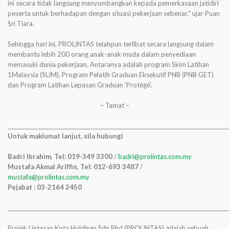
ini secara tidak langsung menyumbangkan kepada pemerkasaan jatidiri
peserta untuk berhadapan dengan situasi pekerjaan sebenar,” ujar Puan
Sri Tiara.
Sehingga hari ini, PROLINTAS telahpun terlibat secara langsung dalam
membantu lebih 200 orang anak-anak muda dalam penyediaan
memasuki dunia pekerjaan. Antaranya adalah program Skim Latihan
1Malaysia (SLIM), Program Pelatih Graduan Eksekutif PNB (PNB GET)
dan Program Latihan Lepasan Graduan ‘Protégé’.
– Tamat –
______________________________________________________________________________________
Untuk maklumat lanjut, sila hubungi
Badri Ibrahim, Tel: 019-349 3300
/
badri@prolintas.com.my
Mustafa Akmal Ariffin, Tel: 012-693 3487
/
mustafa@prolintas.com.my
Pejabat : 03-2164 2450
______________________________________________________________________________________
Projek Lintasan Kota Holdings Sdn Bhd (PROLINTAS) adalah sebuah