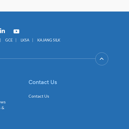
GCE
LKSA
KAJANG SILK
Contact Us
Contact Us
news
s &