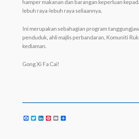
hamper makanan dan barangan keperluan kepada 3
lebuh raya-lebuh raya seliaannya.
Ini merupakan sebahagian program tanggungjawa
penduduk, ahli majlis perbandaran, Komuniti R
kediaman.
Gong Xi Fa Cai!
Facebook
Twitter
LinkedIn
Pinterest
Email
Share